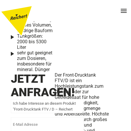
Front-Drucktank FTV
/ D
hohe
Ausbringleistung,
großes Volumen,
niedrige Bauform
Tankgrößen:
2000 bis 5300
Liter
sehr gut geeignet
zum Dosieren,
insbesondere für
mineral. Dünger
JETZT
Der Front-Drucktank
FTV/D ist ein
Hochleistungstank zum
ANFRAGEN!
Düngen oder zur
Getreidesaat für hohe
Fahrgeschwindigkeit,
große Ausbringmenge
und Arbeitsbreite. Höchste
Schlagkraft durch großes
Tankvolumen und
minimale Rüst- und