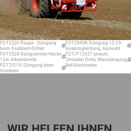
FDT2326 Raupe - Düngung
FDT2940K Düngung 12 t/h
beim Grubbern-Drillen
Ausbringleistung, Auswahl
FDT2528 Düngrahmen-Hacke
FDT/FT2527 pneum.
12m Arbeitsbreite
Umladen Drille, Maisdüngung,
FDT2531S Düngung beim
Befüllschnecke
Grubbern
Kontakt
WIR HELFEN IHNEN