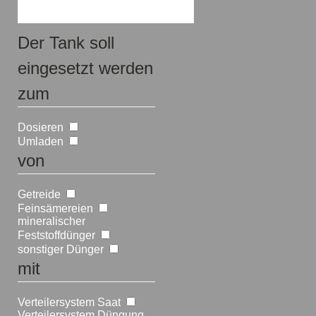
Der Tank soll
eingesetzt werden
zum
Dosieren
Umladen
von
Getreide
Feinsämereien
mineralischer
Feststoffdünger
sonstiger Dünger
mit
Verteilersystem Saat
Verteilersystem Düngung