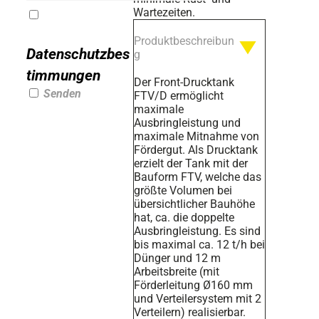
Wartezeiten.
Ich stimme den
Produktbeschreibun
Datenschutzbes
g
timmungen
zu.
Der Front-Drucktank
Senden
FTV/D ermöglicht
maximale
Ausbringleistung und
maximale Mitnahme von
Fördergut. Als Drucktank
erzielt der Tank mit der
Bauform FTV, welche das
größte Volumen bei
übersichtlicher Bauhöhe
hat, ca. die doppelte
Ausbringleistung. Es sind
bis maximal ca. 12 t/h bei
Dünger und 12 m
Arbeitsbreite (mit
Förderleitung Ø160 mm
und Verteilersystem mit 2
Verteilern) realisierbar.