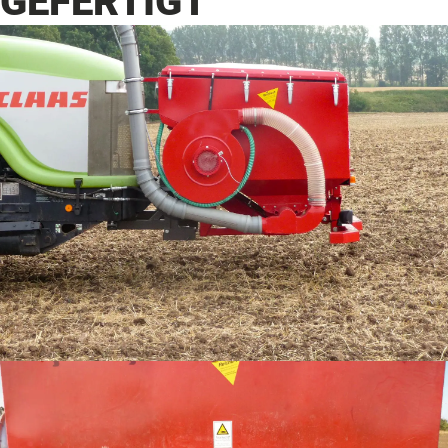
GEFERTIGT
Reifenpacker:
Der Reifenpacker
(Wunschausrüstung) mit
hydraulischem
Gewichtsausgleich und
Aushebung entlastet die
Vorderachse bei guter
Lenkbarkeit.