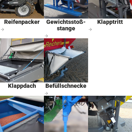
Reifenpacker
Gewichts­stoß­
Klapptritt
stange
Klappdach
Befüllschnecke