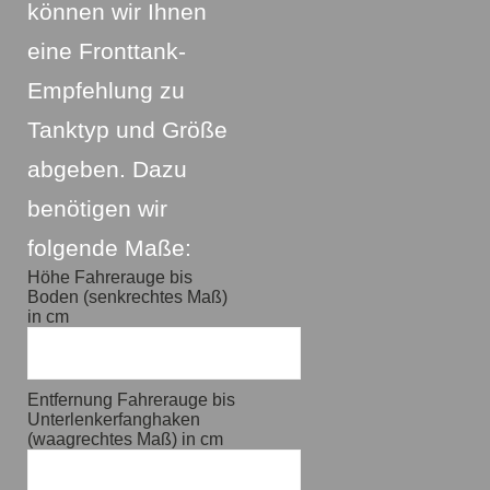
können wir Ihnen
eine Fronttank-
Empfehlung zu
Tanktyp und Größe
abgeben. Dazu
benötigen wir
folgende Maße:
Höhe Fahrerauge bis
Boden (senkrechtes Maß)
in cm
Entfernung Fahrerauge bis
Unterlenkerfanghaken
(waagrechtes Maß) in cm