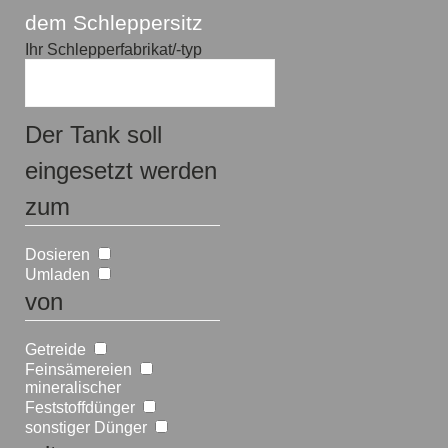
dem Schleppersitz
Ihr Schlepperfabrikat/-typ
Der Tank soll
eingesetzt werden
zum
Dosieren
Umladen
von
Getreide
Feinsämereien
mineralischer
Feststoffdünger
sonstiger Dünger