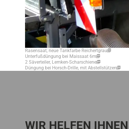
Rasensaat, neue Tankfarbe Reichertgrau
Unterfußdüngung bei Maissaat 6m
2 Säverteiler, Lemken-Scharschiene
Düngung bei Horsch-Drille, mit Abstellstützen
Kontakt
WIR HELFEN IHNEN