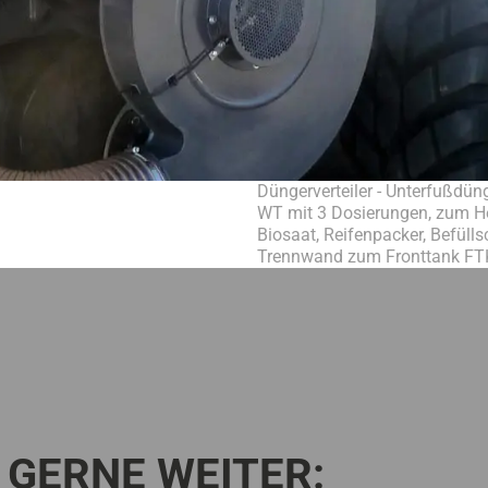
Düngerverteiler - Unterfußdü
WT mit 3 Dosierungen, zum
Biosaat, Reifenpacker, Befüll
Trennwand zum Fronttank FT
 GERNE WEITER: