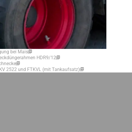
ngung bei Mais
 Heckdüngerahmen HDR9/12
schnecke
KV 2522 und FTKVL (mit Tankaufsatz)