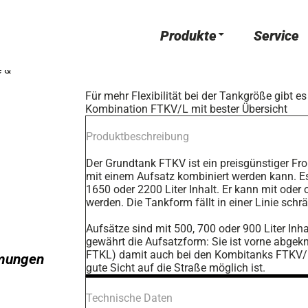
Produkte
Service
e &
Für mehr Flexibilität bei der Tankgröße gibt es
Kombination FTKV/L mit bester Übersicht
Produktbeschreibung
Der Grundtank FTKV ist ein preisgünstiger Fron
mit einem Aufsatz kombiniert werden kann. E
1650 oder 2200 Liter Inhalt. Er kann mit oder
werden. Die Tankform fällt in einer Linie schr
Aufsätze sind mit 500, 700 oder 900 Liter Inhal
gewährt die Aufsatzform: Sie ist vorne abgekn
FTKL) damit auch bei den Kombitanks FTKV/L
mungen
gute Sicht auf die Straße möglich ist.
Technische Daten