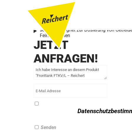
**neu**
Fronttank FTKV/L
beste Übersicht, flexibel durch Aufsätze
Tankgröße: 1650 bis 3100 Liter
sehr gut geeignet zur Dosierung von Getreid
Feinsämereien
JETZT
ANFRAGEN!
Ich stimme den
Datenschutzbestim
zu.
Senden